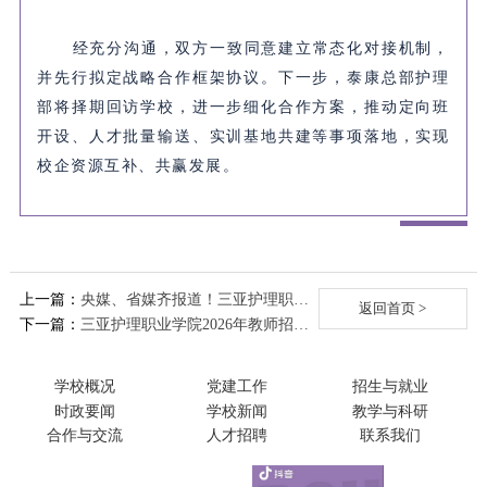
经充分沟通，双方一致同意建立常态化对接机制，
并先行拟定战略合作框架协议。下一步，泰康总部护理
部将择期回访学校，进一步细化合作方案，推动定向班
开设、人才批量输送、实训基地共建等事项落地，实现
校企资源互补、共赢发展。
上一篇：
央媒、省媒齐报道！三亚护理职业
返回首页 >
学院2026职教周“出圈”
下一篇：
三亚护理职业学院2026年教师招聘
公告
学校概况
党建工作
招生与就业
时政要闻
学校新闻
教学与科研
合作与交流
人才招聘
联系我们